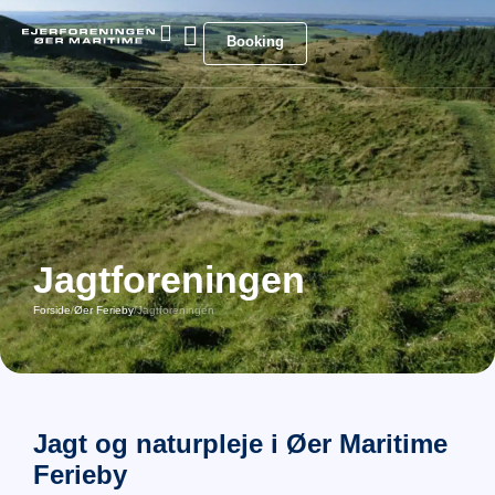
Booking
Jagtforeningen
Forside
/
Øer Ferieby
/
Jagtforeningen
Jagt og naturpleje i
Øer Maritime
Ferieby