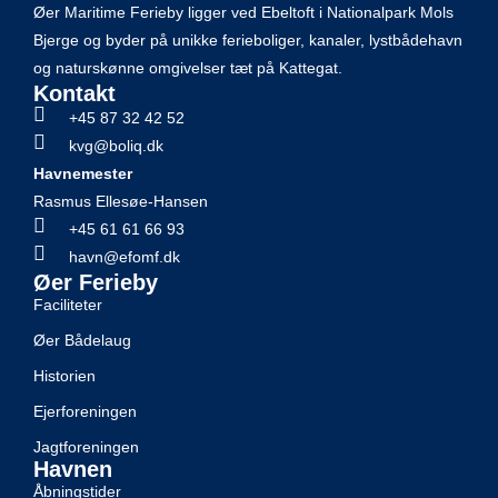
Øer Maritime Ferieby ligger ved Ebeltoft i Nationalpark Mols
Bjerge og byder på unikke ferieboliger, kanaler, lystbådehavn
og naturskønne omgivelser tæt på Kattegat.
Kontakt
+45 87 32 42 52
kvg@boliq.dk
Havnemester
Rasmus Ellesøe-Hansen
+45 61 61 66 93
havn@efomf.dk
Øer Ferieby
Faciliteter
Øer Bådelaug
Historien
Ejerforeningen
Jagtforeningen
Havnen
Åbningstider