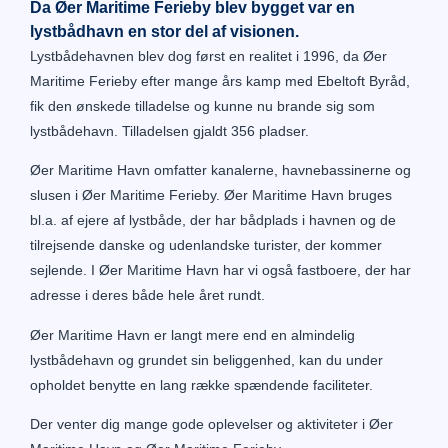
Da Øer Maritime Ferieby blev bygget var en
lystbådhavn en stor del af visionen.
Lystbådehavnen blev dog først en realitet i 1996, da Øer
Maritime Ferieby efter mange års kamp med Ebeltoft Byråd,
fik den ønskede tilladelse og kunne nu brande sig som
lystbådehavn. Tilladelsen gjaldt 356 pladser.
Øer Maritime Havn omfatter kanalerne, havnebassinerne og
slusen i Øer Maritime Ferieby. Øer Maritime Havn bruges
bl.a. af ejere af lystbåde, der har bådplads i havnen og de
tilrejsende danske og udenlandske turister, der kommer
sejlende. I Øer Maritime Havn har vi også fastboere, der har
adresse i deres både hele året rundt.
Øer Maritime Havn er langt mere end en almindelig
lystbådehavn og grundet sin beliggenhed, kan du under
opholdet benytte en lang række spændende faciliteter.
Der venter dig mange gode oplevelser og aktiviteter i Øer