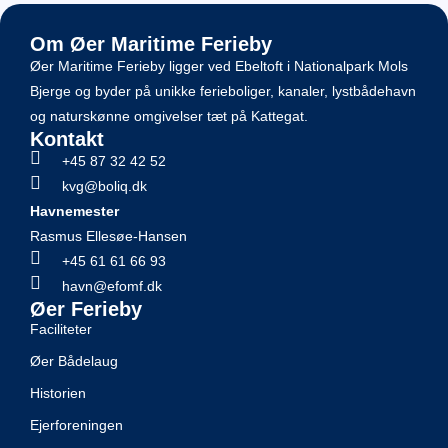
Om Øer Maritime Ferieby
Øer Maritime Ferieby ligger ved Ebeltoft i Nationalpark Mols
Bjerge og byder på unikke ferieboliger, kanaler, lystbådehavn
og naturskønne omgivelser tæt på Kattegat.
Kontakt
+45 87 32 42 52
kvg@boliq.dk
Havnemester
Rasmus Ellesøe-Hansen
+45 61 61 66 93
havn@efomf.dk
Øer Ferieby
Faciliteter
Øer Bådelaug
Historien
Ejerforeningen