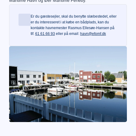
Maritime Havn og Øer Maritime Ferieby.
Er du gæstesejler, skal du benytte slæbestedet, eller
er du interesseret i at købe en bådplads, kan du
kontakte havnemester Rasmus Ellesøe-Hansen på
tlf.
61 61 66 93
eller på email:
havn@efomf.dk