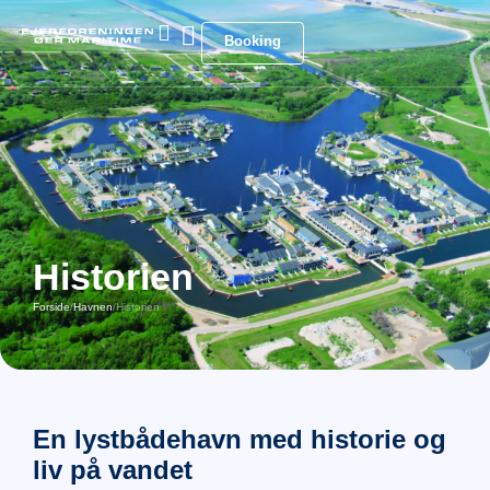
Booking
Historien
Forside
/
Havnen
/
Historien
En lystbådehavn med
historie og
liv på vandet