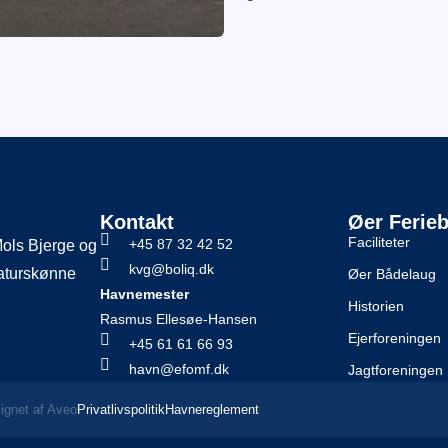
Kontakt
Øer Ferie
Faciliteter
+45 87 32 42 52
Mols Bjerge og
kvg@boliq.dk
naturskønne
Øer Bådelaug
Havnemester
Historien
Rasmus Ellesøe-Hansen
Ejerforeningen
+45 61 61 66 93
havn@efomf.dk
Jagtforeningen
ignet af
Aveo
Privatlivspolitik
Havnereglement