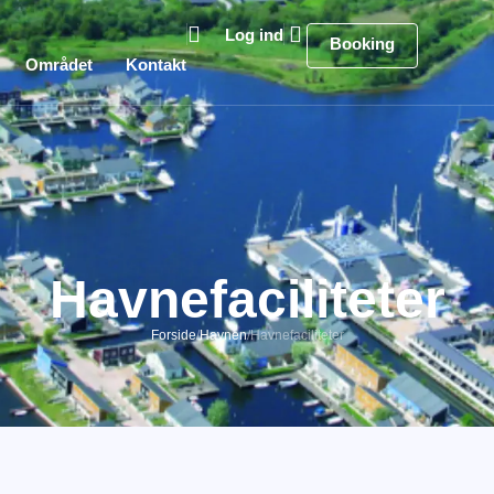
Log ind
Booking
Området
Kontakt
Havnefaciliteter
Forside
/
Havnen
/
Havnefaciliteter