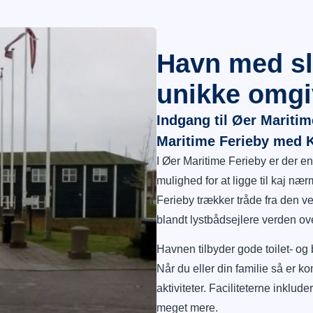
Havn med sl
unikke omgi
Indgang til Øer Maritim
Maritime Ferieby med K
I Øer Maritime Ferieby er der en 
mulighed for at ligge til kaj n
Ferieby trækker tråde fra den v
blandt lystbådsejlere verden ove
Havnen tilbyder gode toilet- og b
Når du eller din familie så er ko
aktiviteter. Faciliteterne inklud
meget mere.