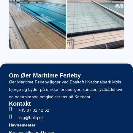
Om Øer Maritime Ferieby
Øer Maritime Ferieby ligger ved Ebeltoft i Nationalpark Mols
Bjerge og byder på unikke ferieboliger, kanaler, lystbådehavn
og naturskønne omgivelser tæt på Kattegat.
Kontakt
+45 87 32 42 52
kvg@boliq.dk
Havnemester
Rasmus Ellesøe-Hansen