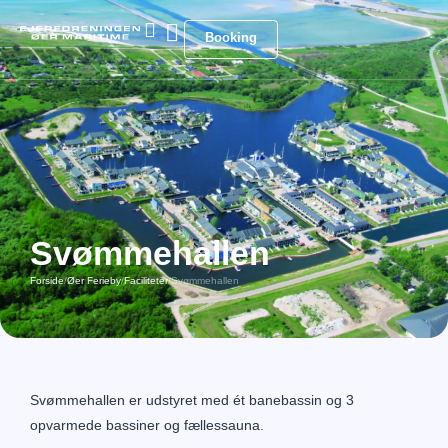
Booking
Svømmehallen
Forside
/
Øer Ferieby
/
Faciliteter
/
Svømmehallen
Svømmehallen er udstyret med ét banebassin og 3
opvarmede bassiner og fællessauna.