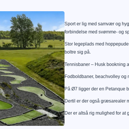
Sport er lig med samvær og hygge
forbindelse med svømme- og sport
Stor legeplads med hoppepude, 
boltre sig på.
Tennisbaner – Husk bookning a
Fodboldbaner, beachvolley og m
På Ø7 ligger der en Petanque b
Dertil er der også græsarealer m
Der er altså rig mulighed for a