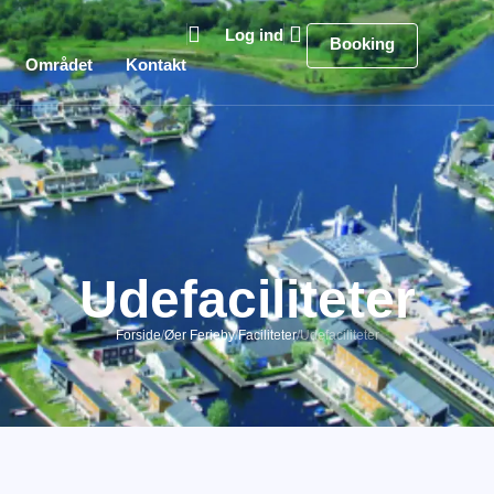
Log ind
Booking
Området
Kontakt
Udefaciliteter
Forside
/
Øer Ferieby
/
Faciliteter
/
Udefaciliteter