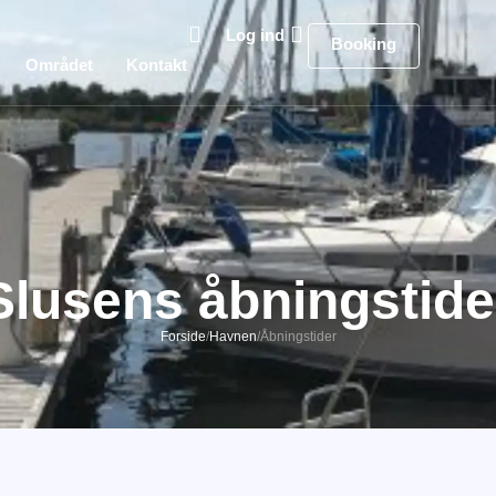
Log ind
Booking
Området
Kontakt
Slusens åbningstide
Forside
/
Havnen
/
Åbningstider