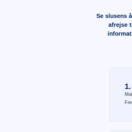
Se slusens 
afrejse 
informat
1.
Man
Fre