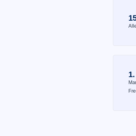
15
All
1.
Man
Fre