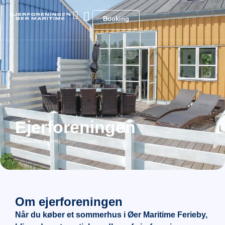
Booking
Ejerforeningen
Forside
/
Øer Ferieby
/
Ejerforeningen
Om ejerforeningen
Når du køber et sommerhus i Øer Maritime Ferieby,