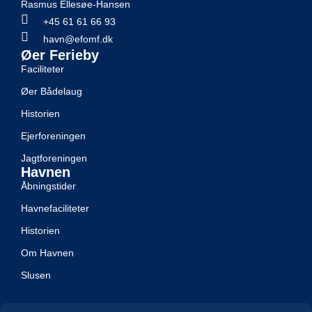
Rasmus Ellesøe-Hansen
+45 61 61 66 93
havn@efomf.dk
Øer Ferieby
Faciliteter
Øer Bådelaug
Historien
Ejerforeningen
Jagtforeningen
Havnen
Åbningstider
Havnefaciliteter
Historien
Om Havnen
Slusen